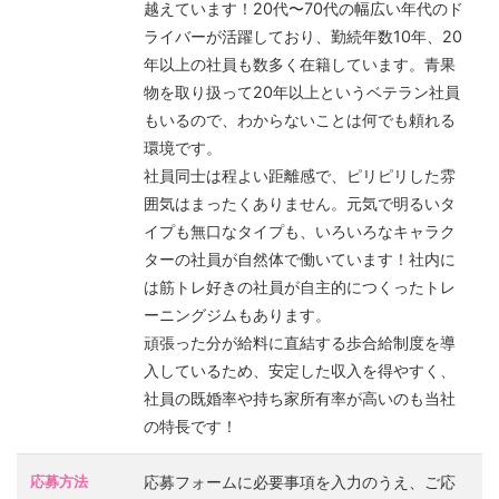
越えています！20代〜70代の幅広い年代のド
ライバーが活躍しており、勤続年数10年、20
年以上の社員も数多く在籍しています。青果
物を取り扱って20年以上というベテラン社員
もいるので、わからないことは何でも頼れる
環境です。
社員同士は程よい距離感で、ピリピリした雰
囲気はまったくありません。元気で明るいタ
イプも無口なタイプも、いろいろなキャラク
ターの社員が自然体で働いています！社内に
は筋トレ好きの社員が自主的につくったトレ
ーニングジムもあります。
頑張った分が給料に直結する歩合給制度を導
入しているため、安定した収入を得やすく、
社員の既婚率や持ち家所有率が高いのも当社
の特長です！
応募方法
応募フォームに必要事項を入力のうえ、ご応